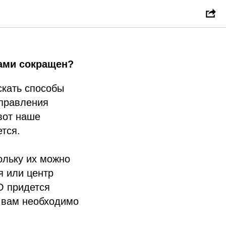
 офиса
тами сокращен?
скать способы
управления
вот наше
тся.
ольку их можно
я или центр
O придется
 вам необходимо