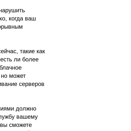
 нарушить
ко, когда ваш
рорывным
ейчас, такие как
есть ли более
блачное
 но может
ивание серверов
гиями должно
службу вашему
 вы сможете