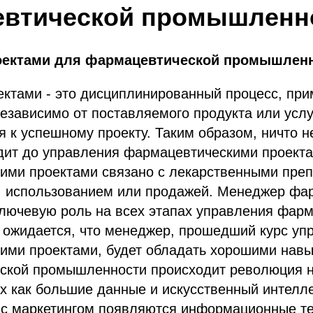
втической промышленн
оектами для фармацевтической промышлен
ектами - это дисциплинированный процесс, пр
независимо от поставляемого продукта или усл
 к успешному проекту. Таким образом, ничто н
одит до управления фармацевтическими проект
ими проектами связано с лекарственными преп
, использованием или продажей. Менеджер фа
ключевую роль на всех этапах управления фар
 ожидается, что менеджер, прошедший курс уп
ими проектами, будет обладать хорошими навы
ской промышленности происходит революция 
их как большие данные и искусственный интелле
у с маркетингом появляются информационные те