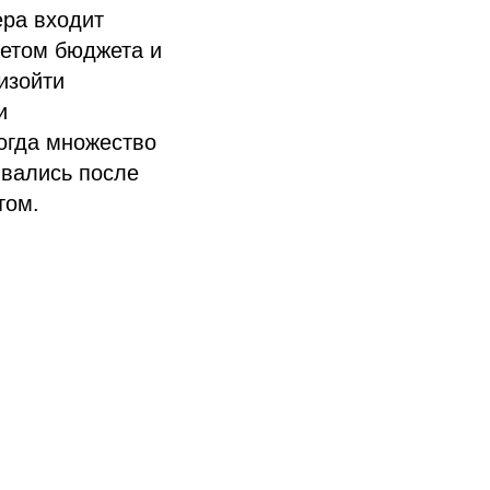
ера входит
четом бюджета и
изойти
и
когда множество
ивались после
том.