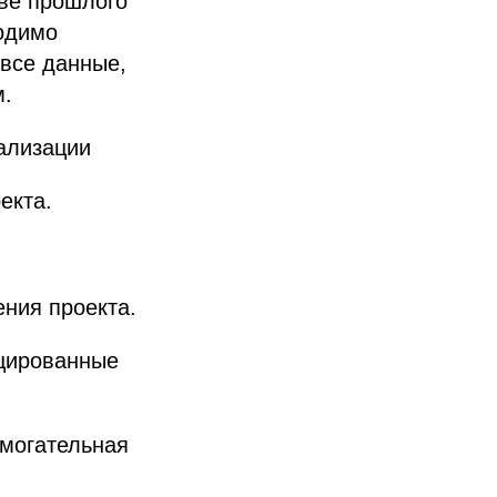
ове прошлого
одимо
 все данные,
м.
ализации
екта.
ения проекта.
ицированные
омогательная