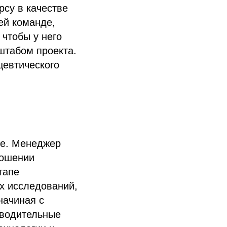
рсу в качестве
ей команде,
 чтобы у него
штабом проекта.
евтического
пе. Менеджер
ношении
тапе
х исследований,
начиная с
зводительные