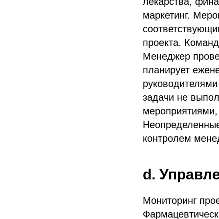
лекарства, фина
маркетинг. Мер
соответствующи
проекта. Коман
Менеджер провер
планирует ежене
руководителями
задачи не выпол
мероприятиями,
Неопределенные
контролем мене
d. Управл
Мониторинг прое
Фармацевтически