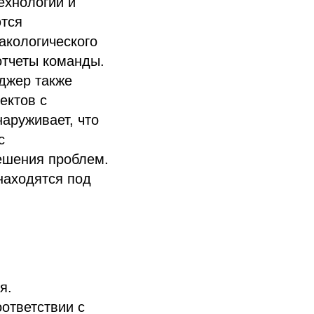
ехнологии и
ются
кологического
отчеты команды.
еджер также
ектов с
аруживает, что
с
ешения проблем.
находятся под
я.
ответствии с