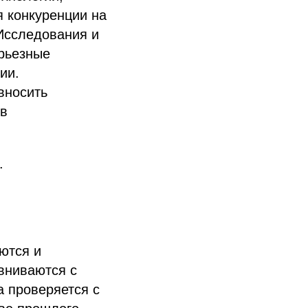
я конкуренции на
Исследования и
ерьезные
ии.
вносить
 в
.
ются и
вниваются с
 проверяется с