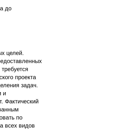
а до
х целей.
редоставленных
 требуется
ского проекта
еления задач.
и и
. Фактический
ованным
овать по
а всех видов