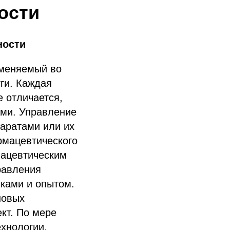
ости
ности
именяемый во
уги. Каждая
е отличается,
ами. Управление
аратами или их
рмацевтического
мацевтическим
равления
ками и опытом.
новых
кт. По мере
хнологии,