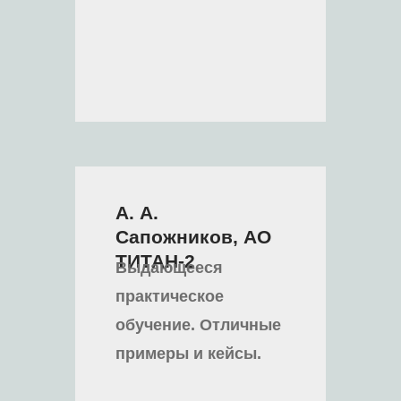
А. А.
Сапожников, АО
ТИТАН-2
Выдающееся
практическое
обучение. Отличные
примеры и кейсы.